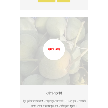
ফুরিয়ে গেছে
গোপালভোগ
ফ্রি কুরিয়ার পিকআপ! • সম্ভাব্য ডেলিভারি: ১–৮ই জুন • সরাসরি
বাগান থেকে সরবরাহকৃত এবং কেমিক্যাল মুক্ত।