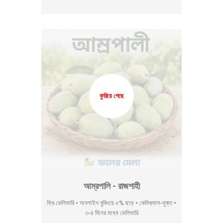
ফুরিয়ে গেছে
আম্রপালি - রাজশাহী
ফ্রি ডেলিভারি • অনলাইন বুকিংয়ে ৫% ছাড় • কেমিক্যাল-মুক্ত •
৩-৪ দিনের মধ্যে ডেলিভারি