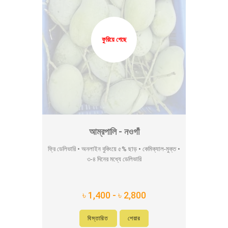
ফুরিয়ে গেছে
আম্রপালি - নওগাঁ
ফ্রি ডেলিভারি • অনলাইন বুকিংয়ে ৫% ছাড় • কেমিক্যাল-মুক্ত •
৩-৪ দিনের মধ্যে ডেলিভারি
৳ 1,400 - ৳ 2,800
বিস্তারিত
শেয়ার