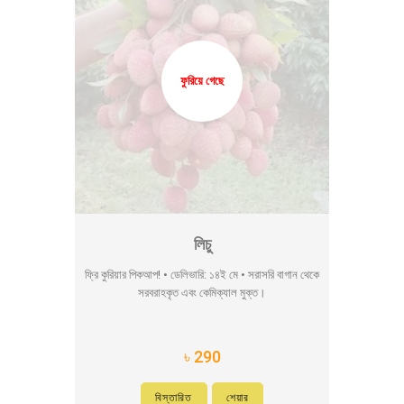
ফুরিয়ে গেছে
লিচু
ফ্রি কুরিয়ার পিকআপ! • ডেলিভারি: ১৪ই মে • সরাসরি বাগান থেকে
সরবরাহকৃত এবং কেমিক্যাল মুক্ত।
৳ 290
বিস্তারিত
শেয়ার