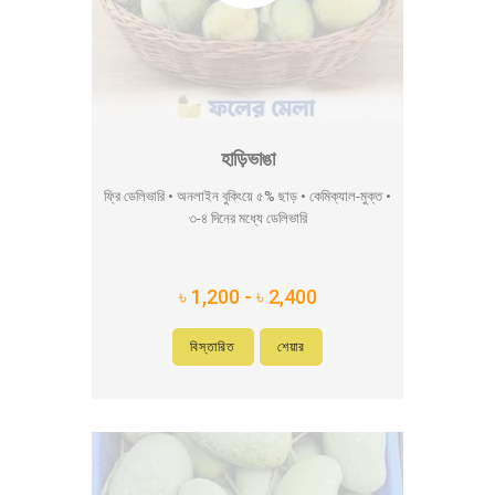
হাড়িভাঙা
ফ্রি ডেলিভারি • অনলাইন বুকিংয়ে ৫% ছাড় • কেমিক্যাল-মুক্ত •
৩-৪ দিনের মধ্যে ডেলিভারি
৳ 1,200 - ৳ 2,400
বিস্তারিত
শেয়ার