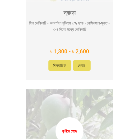
ল্যাংড়া
ফ্রি ডেলিভারি • অনলাইন বুকিংয়ে ৫% ছাড় • কেমিক্যাল-মুক্ত •
৩-৪ দিনের মধ্যে ডেলিভারি
৳ 1,300 - ৳ 2,600
বিস্তারিত
শেয়ার
ফুরিয়ে গেছে