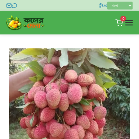
0
হোম
দোকান
ব্লগ
যোগাযোগ
লগইন