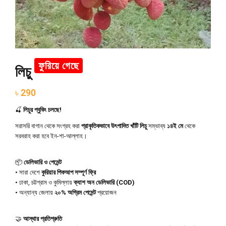
ফুরিয়ে গেছে
লিচু
৳ 290
🍒
লিচুর প্বুকিং চলছে!
সরাসরি বাগান থেকে সংগ্রহ করা
প্রাকৃতিকভাবে উৎপাদিত খাঁটি লিচু
সম্ভাব্য
১৪ই মে
থেকে
সরবরাহ করা হবে ইন-শা-আল্লাহ।
📦
ডেলিভারি ও পেমেন্ট
• সারা দেশে
কুরিয়ার পিকআপ সম্পূর্ণ ফ্রি
• ঢাকা, চট্টগ্রাম ও কুমিল্লায়
ক্যাশ অন ডেলিভারি (COD)
• অন্যান্য জেলায়
২০% অগ্রিম পেমেন্ট
প্রয়োজন
🤝
আস্থার প্রতিশ্রুতি