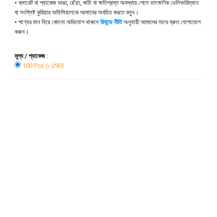
• ক্যারেট বা প্যাকেজ ভাঙা, ছেঁড়া, কাটা বা ক্ষতিগ্রস্ত অবস্থায় পেলে তাৎক্ষণিক ডেলিভারিম্যান
বা সংশ্লিষ্ট কুরিয়ার অফিসিয়ালকে আমাদের অবহিত করতে বলুন।
• পণ্যের মান নিয়ে কোনো অভিযোগ থাকলে
রিফান্ড নীতি
অনুযায়ী আমাদের সাথে দ্রুত যোগাযোগ
করুন।
মূল্য / প্যাকেজ
:
100 Pcs (৳ 290)