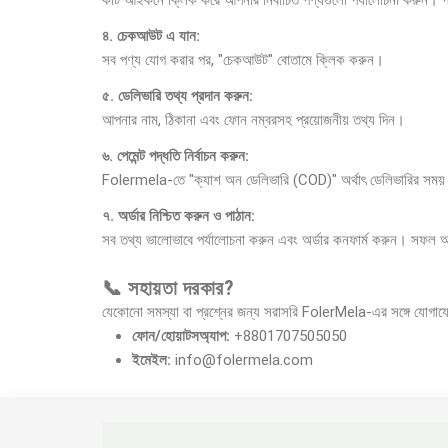
কার্ট আইকনে ক্লিক করে আপনার নির্বাচিত পণ্যগুলো পর্যালোচনা করুন।
৪. চেকআউট এ যান:
সব পণ্য যোগ করার পর, "চেকআউট" বোতামে ক্লিক করুন।
৫. ডেলিভারি তথ্য প্রদান করুন:
আপনার নাম, ঠিকানা এবং ফোন নম্বরসহ প্রয়োজনীয় তথ্য দিন।
৬. পেমেন্ট পদ্ধতি নির্বাচন করুন:
Folermela-তে "ক্যাশ অন ডেলিভারি (COD)" অর্থাৎ ডেলিভারির সময় নগ
৭. অর্ডার নিশ্চিত করুন ও পাঠান:
সব তথ্য ভালোভাবে পর্যালোচনা করুন এবং অর্ডার কনফার্ম করুন। সফল 
📞 সহায়তা দরকার?
যেকোনো সমস্যা বা প্রশ্নের জন্য সরাসরি FolerMela-এর সঙ্গে যোগায
ফোন/হোয়াটসঅ্যাপ:
+8801707505050
ইমেইল:
info@folermela.com