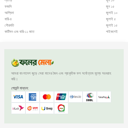
ল্যাংড়
জুন ১০
ফজলি
জুন ১৫
আশ্বিনা
জুলাই ১০
বারি-৪
জুলাই ৫
গৌরমতি
জুলাই ১৫
কাটিমন এবং বারি-১১ জাত
পাইকলেই
আমরা বাংলাদেশ জুড়ে সেরা মানের জৈব এবং প্রাকৃতিক ফল সর্বোত্তম মূল্যে সরবরাহ
করি।
পেমেন্ট মাধ্যম: