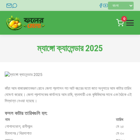
0
হোম
ম্যাঙ্গো ক্যালেন্ডার 2025
দোকান
ব্লগ
যোগাযোগ
কাঁচা আম বাজারজাতকরণ রোধে জেলা প্রশাসন গত আট বছরের মতো জাত অনুসারে আম কাটার তারিখ
লগইন
ঘোষণা করেছে। জেলা প্রশাসকের কার্যালয়ে আম চাষি, ব্যবসায়ী এবং কৃষিবিদদের সাথে এক বৈঠকে এই
সিদ্ধান্ত নেওয়া হয়েছে।
ফসল কাটার তারিখগুলি হল:
নাম
তারিখ
গোপালভোগ, রানীপচন্দ
মে ২৫
হিমসাগর / খিরসাপাত
মে ৩০